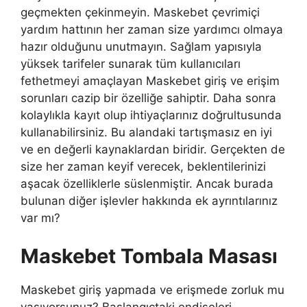
geçmekten çekinmeyin. Maskebet çevrimiçi
yardım hattının her zaman size yardımcı olmaya
hazır olduğunu unutmayın. Sağlam yapısıyla
yüksek tarifeler sunarak tüm kullanıcıları
fethetmeyi amaçlayan Maskebet giriş ve erişim
sorunları cazip bir özelliğe sahiptir. Daha sonra
kolaylıkla kayıt olup ihtiyaçlarınız doğrultusunda
kullanabilirsiniz. Bu alandaki tartışmasız en iyi
ve en değerli kaynaklardan biridir. Gerçekten de
size her zaman keyif verecek, beklentilerinizi
aşacak özelliklerle süslenmiştir. Ancak burada
bulunan diğer işlevler hakkında ek ayrıntılarınız
var mı?
Maskebet Tombala Masası
Maskebet giriş yapmada ve erişmede zorluk mu
yaşıyorsunuz? Başlangıçtaki endişeleri