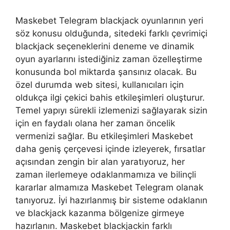
Maskebet Telegram blackjack oyunlarının yeri
söz konusu olduğunda, sitedeki farklı çevrimiçi
blackjack seçeneklerini deneme ve dinamik
oyun ayarlarını istediğiniz zaman özelleştirme
konusunda bol miktarda şansınız olacak. Bu
özel durumda web sitesi, kullanıcıları için
oldukça ilgi çekici bahis etkileşimleri oluşturur.
Temel yapıyı sürekli izlemenizi sağlayarak sizin
için en faydalı olana her zaman öncelik
vermenizi sağlar. Bu etkileşimleri Maskebet
daha geniş çerçevesi içinde izleyerek, fırsatlar
açısından zengin bir alan yaratıyoruz, her
zaman ilerlemeye odaklanmamıza ve bilinçli
kararlar almamıza Maskebet Telegram olanak
tanıyoruz. İyi hazırlanmış bir sisteme odaklanın
ve blackjack kazanma bölgenize girmeye
hazırlanın. Maskebet blackjackin farklı