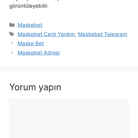
görüntüleyebilir.
Kategoriler
Maskebet
Etiketler
Maskebet Canlı Yardım
,
Maskebet Telegram
Maske Bet
Maskebet Adresi
Yorum yapın
Yorum