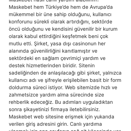
Maskebet hem Türkiye’de hem de Avrupa’da
mükemmel bir üne sahip olduğunu, kullanıcı
konforunu sürekli olarak artırdığını, sektörde
öncü olduğunu ve kendisini güvenilir bir kurum
olarak kabul ettirdiğini keşfetmek beni çok
mutlu etti. Şirket, yasa dışı casinonun her
alanında güvenilirliğini kanıtlamıştır ve
sektördeki en sağlam çevrimiçi yardım ve
destek hizmetlerinden biridir. Sitenin
sadeliğinden de anlaşılacağı gibi şirket, yalnızca
kullanıcı adı ve şifreyle erişilebilen basit bir form
doldurma süreci istiyor. Web sitemizde hızlı ve
zahmetsizce yardım alma sürecinde size
rehberlik edeceğiz. Bu adımları uyguladıktan
sonra şikayetinizi firmaya iletebilirsiniz.
Maskebet web sitesine erişmek için yukarıda
verilen giriş adresini girin. Canlı yardıma