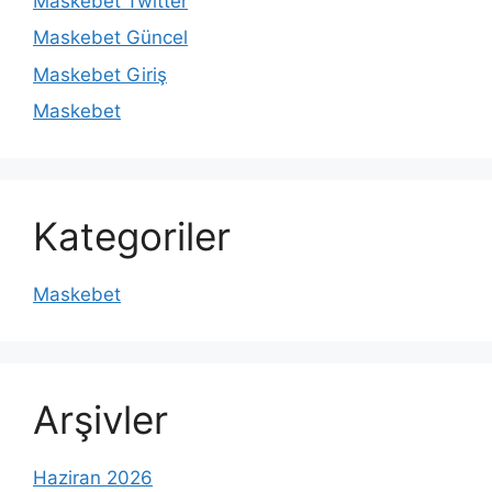
Maskebet Twitter
Maskebet Güncel
Maskebet Giriş
Maskebet
Kategoriler
Maskebet
Arşivler
Haziran 2026