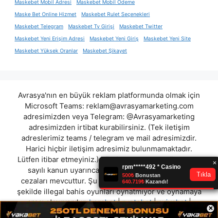
Maskebet Mobil Adresi
Maskebet Mobil Ödeme
Maske Bet Online Hizmet
Maskebet Rulet Seçenekleri
Maskebet Telegram
Maskebet Tv Girişi
Maskebet Twitter
Maskebet Yeni Erişim Adresi
Maskebet Yeni Giriş
Maskebet Yeni Site
Maskebet Yüksek Oranlar
Maskebet Şikayet
Avrasya'nın en büyük reklam platformunda olmak için
Microsoft Teams:
reklam@avrasyamarketing.com
adresimizden veya Telegram: @Avrasyamarketing
adresimizden irtibat kurabilirsiniz. (Tek iletişim
adreslerimiz teams / telegram ve mail adresimizdir.
Harici hiçbir iletişim adresimiz bulunmamaktadır.
Lütfen itibar etmeyiniz.) Türkiye yasalarına göre 7258
sayılı kanun uyarınca yasa dışı bahis oynamanın
cezaları mevcuttur. Şu an bulunduğunuz site hiç bir
şekilde illegal bahis oyunları oynatmıyor ve oynamaya
aracı olmuyordur.
herabet
|
runtobet
|
avivabet
|
×
flyinbet
|
favorislot
|
hayalbahis
|
pasgol
|
nisanbet