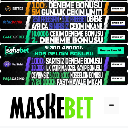
İçeriğe
atla
Menü