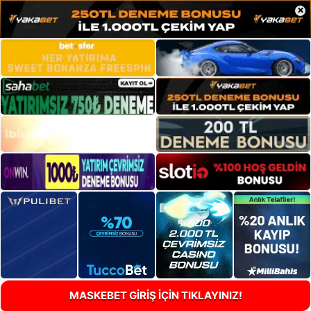
×
MASKEBET GİRİŞ İÇİN TIKLAYINIZ!