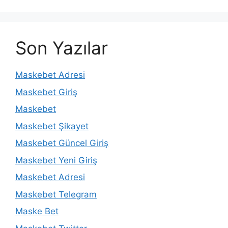
Son Yazılar
Maskebet Adresi
Maskebet Giriş
Maskebet
Maskebet Şikayet
Maskebet Güncel Giriş
Maskebet Yeni Giriş
Maskebet Adresi
Maskebet Telegram
Maske Bet